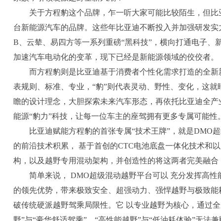
关于方程豹这个品牌，乍一听大家可能比较陌生，但比亚
台新能源汽车的品牌。这些年比亚迪不断投入并加强研发实力
B、云辇、易四方等一系列重磅“黑科技”，横向打通电子、
加速汽车电动化的变革，现下已经是新能源领域的佼佼者。
而方程豹则是比亚迪基于消费者个性化需求打造的全新
表规则、标准、专业，“豹”则代表灵动、野性、变化，这就
瞻的设计理念，大胆探索未来汽车形态，再依托比亚迪全产
能源“豹力”科技，让每一位车主的座驾拥有更多专属可能性
比亚迪赋能方程豹的首张专属“技术王牌”，就是DMO
的前沿技术积累， 基于首创的CTC电池底盘一体化技术和
构，以及越野专用混动架构，并创造性的将这两者完美融合
简单来说， DMO超级混动越野平台可以 充分发挥高
的领先优势，带来极致安全、超强动力、强悍越野与极致能
破传统硬派越野驾乘局限性。它 以专业越野为核心，通过全
野”与“豪华舒适驾乘”、“高性能越野”与“低油耗体验”无法