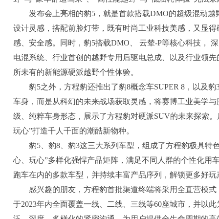
发布会上亮相的豹5，就是首款搭载DMO的超级混动越野
设计灵感，搭配前脸灯带，既有时尚工业科技美感，又显得
感、安全感。同时，豹5搭载DMO、 云辇-P等核心科技， 
电混系统、行业首创的越野专用后驱电总成、以及行业领先
所未有的新能源硬派越野个性体验。
豹5之外，方程豹还推出了豹8概念车SUPER 8，以
车身，而是从科幻的未来战场获取灵感，将赛博工业美学与
级、纯粹车身形态，展示了方程豹对硬派SUV的未来探索。
玩心”打造千人千面的潮酷新物种。
豹5、豹8、豹3这三大系列车型，组成了方程豹极具特色的
心、玩心”多样化强悍产品矩阵，满足不同人群的个性化用车
跑车在内的多款车型，并持续丰富产品序列，解锁更多好玩
感兴趣的朋友，方程豹首批渠道终端将采用全直营模式
于2023年内全面覆盖一线、二线、三线等60座城市，并以
泛、深度、多样化的紧密沟通，为用户提供全生命周期的高