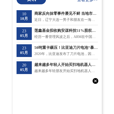
商家反向抹零事件屡见不鲜 当地市监局最新回应将“零容忍”态度打击
10
10月
近日，辽宁大连一男子和朋友在一海鲜大排档吃饭，总共消费了930 9元，收款时却被反向抹零收取了931元。...
莲鑫基金拟收购安谋科技51%股权？安鑫集团回应
23
05月
经历一番管理风波之后，ARM在中国的分支安谋中国逐渐安稳下来，但是5月18日，神秘冒出的莲鑫集团公告称...
50吨重卡碾压！比亚迪刀片电池“暴力”性能“测试”成功
23
05月
2020年，比亚迪发布了刀片电池，因其成功通过了国内最严苛的针刺测试不起火，一时间名声大噪;而且在安全...
越来越多年轻人开始买扫地机器人了 涨价和买贵意味着什么？
20
05月
越来越多年轻朋友开始买扫地机器人了，不仅如此，他们还专挑贵的买。在《一点财经》的调研中，有不少90...