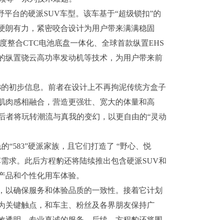
平台的硬派SUV车型。该车基于“超级锁扣”的
硬朗有力，紧密咬合设计为用户带来满满稳固
深度整合CTC电池底盘一体化、全球首款纵置EHS
的纵置骁云高功率发动机等技术，为用户带来前
及豹3的初步信息。前者在设计上不再拘泥传统方盒子
肌肉感相融合，营造更强壮、宽大的体量和高
后者将玩转潮流与真我的变幻，以更自由的“灵动
“583”硬派家族，且它们打造了 “野心、悦
需求。此后方程豹还将陆续推出包含硬派SUV和
产品和个性化用车体验。
，以确保服务和体验品质的一致性。接着它计划
此为关键触点，和车主、粉丝及各界朋友保持广
效透明、专业真诚的服务。后续，方程豹还将围