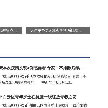
北京连续三天开展区域核酸筛查 “封城”“静默”是谣言
天津举办防灾减灾展览 系统展示防灾减灾知识及避灾自救技能
重庆本次疫情发现4例感染者 专家：不排除后续出现病例的可能
抗击新冠肺炎)重庆本次疫情发现4例感染者 专家：不
除后续出现病例的可能 中新网重庆5月12日...
州白云区青年护士在抗疫一线绽放青春之花
抗击新冠肺炎)广州白云区青年护士在抗疫一线绽放青