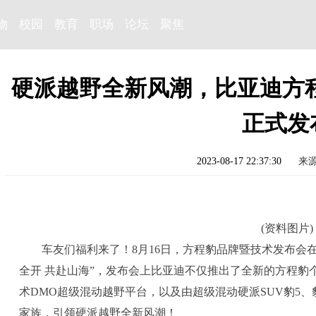
物
校园
教育
职场
论坛
聚焦
硬派越野全新风潮，比亚迪方
正式发
2023-08-17 22:37:30
来
(资料图片)
车友们福利来了！8月16日，方程豹品牌暨技术发布会
全开 共赴山海”，发布会上比亚迪不仅推出了全新的方程豹
术DMO超级混动越野平台，以及由超级混动硬派SUV豹5、豹8概
家族，引领硬派越野全新风潮！