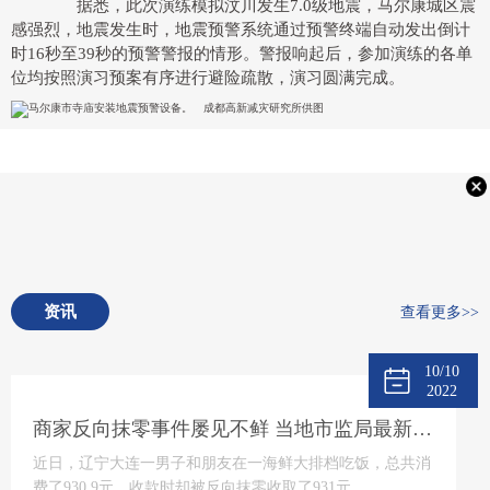
据悉，此次演练模拟汶川发生7.0级地震，马尔康城区震
感强烈，地震发生时，地震预警系统通过预警终端自动发出倒计
时16秒至39秒的预警警报的情形。警报响起后，参加演练的各单
位均按照演习预案有序进行避险疏散，演习圆满完成。
资讯
查看更多>>
10/10
2022
商家反向抹零事件屡见不鲜 当地市监局最新回应将“零容忍”态度打击
近日，辽宁大连一男子和朋友在一海鲜大排档吃饭，总共消
费了930 9元，收款时却被反向抹零收取了931元。...