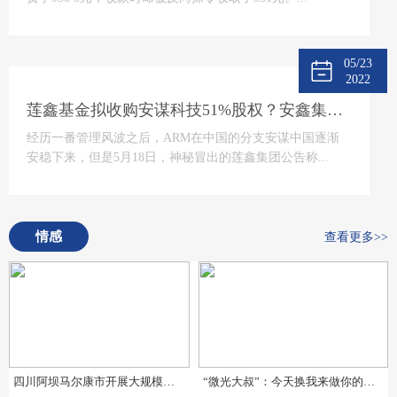
05/23
2022
莲鑫基金拟收购安谋科技51%股权？安鑫集团回应
经历一番管理风波之后，ARM在中国的分支安谋中国逐渐
安稳下来，但是5月18日，神秘冒出的莲鑫集团公告称...
情感
查看更多>>
四川阿坝马尔康市开展大规模地震应急疏散演练暨地震预警系统测试
“微光大叔”：今天换我来做你的微光