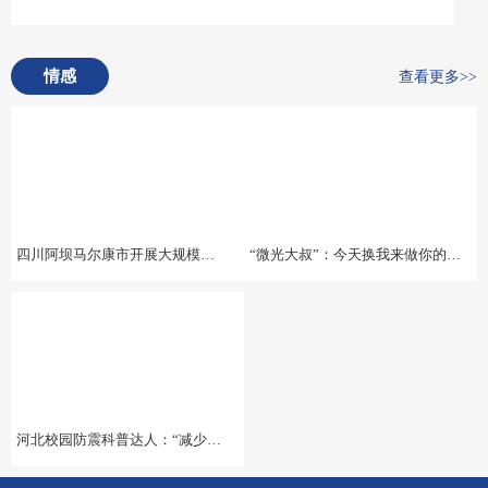
情感
查看更多>>
四川阿坝马尔康市开展大规模地震应急疏散演练暨地震预警系统测试
“微光大叔”：今天换我来做你的微光
河北校园防震科普达人：“减少一个伤亡，就是挽救一个家庭”