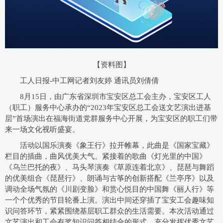
【资料图】
工人日报-中工网记者刘友婷 通讯员刘倩倩
8月15日，由广东省深圳市宝安区总工会主办，宝安区工人
（职工）服务中心承办的“2023年宝安区总工会送文艺演出进基
层”首场演出在福海街道党群服务中心开展，为宝安区的职工们带
来一场文化视听盛宴。
活动以国乐演奏《象王行》拉开帷幕，此曲是《国家宝藏》
栏目的插曲，曲风优美大气。紧接着的歌曲《灯光里的中国》
《乌兰巴托的夜》、马头琴演奏《草原连着北京》、琵琶与舞蹈
的优美组合《琵琶行》、朗诵与古筝的创新搭配《兰亭序》以及
调动全场气氛的《川剧变脸》和赏心悦目的中国舞《丽人行》等
一个个优秀的节目轮番上演。演出中间还穿插了宝安工会趣味知
识问答环节，紧紧围绕基层职工群众的生活需要。本次活动通过
文艺演出和工会有奖知识问答相结合的形式，充分发挥优秀文艺