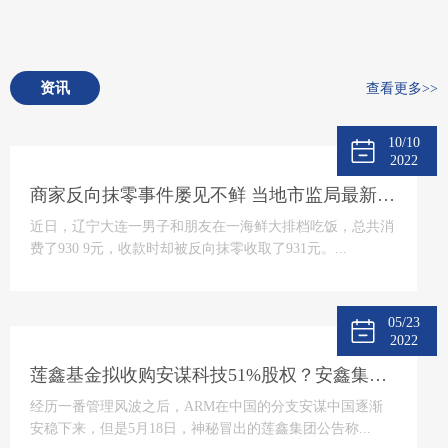
资讯
查看更多>>
10/10
2022
商家反向抹零事件屡见不鲜 当地市监局最新回应将“零容忍”态度打击
近日，辽宁大连一男子和朋友在一海鲜大排档吃饭，总共消
费了930 9元，收款时却被反向抹零收取了931元。...
05/23
2022
莲鑫基金拟收购安谋科技51%股权？安鑫集团回应
经历一番管理风波之后，ARM在中国的分支安谋中国逐渐
安稳下来，但是5月18日，神秘冒出的莲鑫集团公告称...