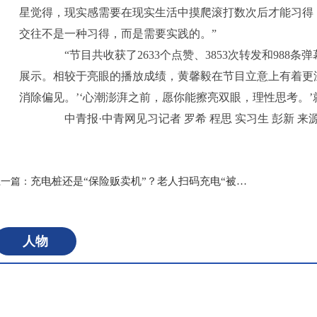
星觉得，现实感需要在现实生活中摸爬滚打数次后才能习得
交往不是一种习得，而是需要实践的。”
“节目共收获了2633个点赞、3853次转发和988
展示。相较于亮眼的播放成绩，黄馨毅在节目立意上有着更深
消除偏见。’‘心潮澎湃之前，愿你能擦亮双眼，理性思考。
中青报·中青网见习记者 罗希 程思 实习生 彭新 来
标签：
充电桩还是“保险贩卖机”？老人扫码充电“被投保”
上一篇：
人物