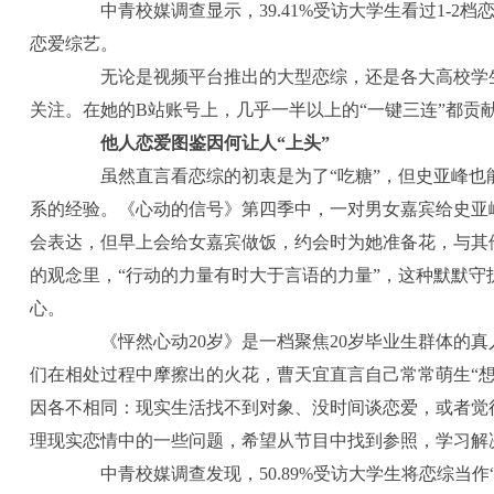
中青校媒调查显示，39.41%受访大学生看过1-2档恋爱综艺
恋爱综艺。
无论是视频平台推出的大型恋综，还是各大高校学生
关注。在她的B站账号上，几乎一半以上的“一键三连”都贡献
他人恋爱图鉴因何让人“上头”
虽然直言看恋综的初衷是为了“吃糖”，但史亚峰也
系的经验。《心动的信号》第四季中，一对男女嘉宾给史亚
会表达，但早上会给女嘉宾做饭，约会时为她准备花，与其
的观念里，“行动的力量有时大于言语的力量”，这种默默守
心。
《怦然心动20岁》是一档聚焦20岁毕业生群体的真
们在相处过程中摩擦出的火花，曹天宜直言自己常常萌生“
因各不相同：现实生活找不到对象、没时间谈恋爱，或者觉
理现实恋情中的一些问题，希望从节目中找到参照，学习解
中青校媒调查发现，50.89%受访大学生将恋综当作