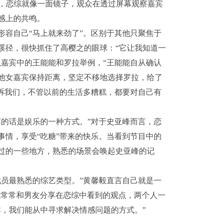
来，恋综就像一面镜子，观众在透过屏幕观察嘉宾
感上的共鸣。
容自己“马上就来劲了”。区别于其他只聚焦于
蹊径，很快抓住了高樱之的眼球：“它让我知道一
以嘉宾中的王能能和罗拉举例，“王能能自从确认
他女嘉宾保持距离，坚定不移地选择罗拉，给了
告诉我们，不管以前的生活多糟糕，都要对自己有
的话是娱乐的一种方式。”对于史亚峰而言，恋
事情，享受“吃糖”带来的快乐。当看到节目中的
过的一些地方，熟悉的场景会唤起史亚峰的记
员最熟悉的综艺类型。”黄馨毅直言自己就是一
她常常和男友分享在恋综中看到的观点，两个人一
，我们能从中寻求解决情感问题的方式。”