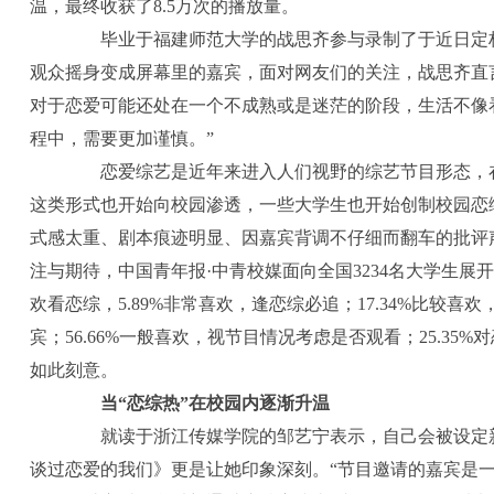
温，最终收获了8.5万次的播放量。
毕业于福建师范大学的战思齐参与录制了于近日定档
观众摇身变成屏幕里的嘉宾，面对网友们的关注，战思齐直
对于恋爱可能还处在一个不成熟或是迷茫的阶段，生活不像看
程中，需要更加谨慎。”
恋爱综艺是近年来进入人们视野的综艺节目形态，在
这类形式也开始向校园渗透，一些大学生也开始创制校园恋
式感太重、剧本痕迹明显、因嘉宾背调不仔细而翻车的批评
注与期待，中国青年报·中青校媒面向全国3234名大学生展开
欢看恋综，5.89%非常喜欢，逢恋综必追；17.34%比较
宾；56.66%一般喜欢，视节目情况考虑是否观看；25.35%
如此刻意。
当“恋综热”在校园内逐渐升温
就读于浙江传媒学院的邹艺宁表示，自己会被设定新
谈过恋爱的我们》更是让她印象深刻。“节目邀请的嘉宾是