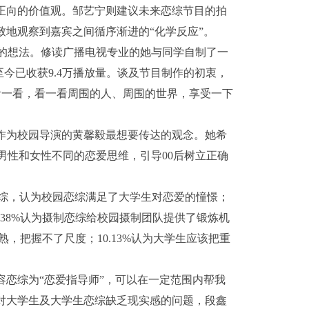
递正向的价值观。邹艺宁则建议未来恋综节目的拍
致地观察到嘉宾之间循序渐进的“化学反应”。
想法。修读广播电视专业的她与同学自制了一
至今已收获9.4万播放量。谈及节目制作的初衷，
看一看，看一看周围的人、周围的世界，享受一下
作为校园导演的黄馨毅最想要传达的观念。她希
男性和女性不同的恋爱思维，引导00后树立正确
恋综，认为校园恋综满足了大学生对恋爱的憧憬；
2.38%认为摄制恋综给校园摄制团队提供了锻炼机
成熟，把握不了尺度；10.13%认为大学生应该把重
恋综为“恋爱指导师”，可以在一定范围内帮我
面对大学生及大学生恋综缺乏现实感的问题，段鑫