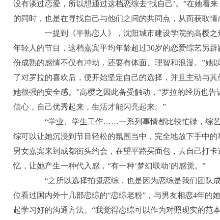
没有谈过恋爱，所以想通过这档恋综去‘找自己’。”在她看
的同时，也是在寻找自己与他们之间的共同点，从而获取情
一提到《半熟恋人》，沈阳城市建设学院的高樱之形
年轻人的节目，这档嘉宾平均年龄超过30岁的恋爱综艺另辟
份成熟的感情不仅有冲动，还要有体面、理智和浪漫。”她
了对罗拉的喜欢后，便开始坚定自己的选择，并且主动与其
她很强的安全感。”高樱之因此备受触动，“罗拉的经历也
信心，自己优秀起来，生活才能闪亮起来。”
“学业、学生工作……一系列事情都比较忙碌，综艺
综可以让她沉浸到节目轻松的氛围当中，完全地放下手中的
男女嘉宾来到成都街头约会，在望平路买面包，去自己打卡
忆，让她产生一种代入感，“有一种‘梦幻联动’的感觉。”
“之所以选择拍摄恋综，也是因为恋综是我们团队成
位看过国内外十几部恋综的“恋综老粉”，与男友相恋4年的
起学习好的沟通方法。“我觉得恋综可以作为对照现实的范本