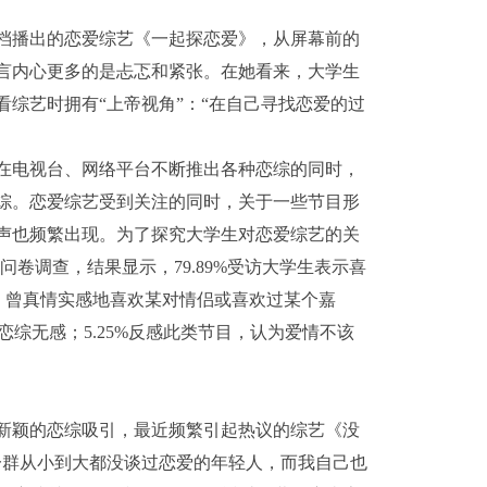
播出的恋爱综艺《一起探恋爱》，从屏幕前的
言内心更多的是忐忑和紧张。在她看来，大学生
综艺时拥有“上帝视角”：“在自己寻找恋爱的过
电视台、网络平台不断推出各种恋综的同时，
综。恋爱综艺受到关注的同时，关于一些节目形
声也频繁出现。为了探究大学生对恋爱综艺的关
问卷调查，结果显示，79.89%受访大学生表示喜
喜欢，曾真情实感地喜欢某对情侣或喜欢过某个嘉
对恋综无感；5.25%反感此类节目，认为爱情不该
颖的恋综吸引，最近频繁引起热议的综艺《没
一群从小到大都没谈过恋爱的年轻人，而我自己也