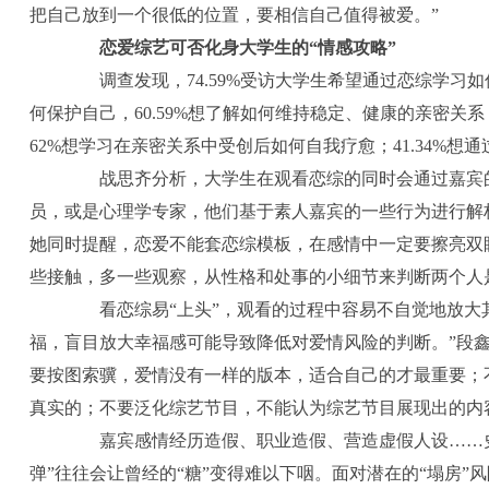
把自己放到一个很低的位置，要相信自己值得被爱。”
恋爱综艺可否化身大学生的“情感攻略”
调查发现，74.59%受访大学生希望通过恋综学习如何
何保护自己，60.59%想了解如何维持稳定、健康的亲密关系，
62%想学习在亲密关系中受创后如何自我疗愈；41.34%
战思齐分析，大学生在观看恋综的同时会通过嘉宾的
员，或是心理学专家，他们基于素人嘉宾的一些行为进行解
她同时提醒，恋爱不能套恋综模板，在感情中一定要擦亮双
些接触，多一些观察，从性格和处事的小细节来判断两个人
看恋综易“上头”，观看的过程中容易不自觉地放大其
福，盲目放大幸福感可能导致降低对爱情风险的判断。”段
要按图索骥，爱情没有一样的版本，适合自己的才最重要；
真实的；不要泛化综艺节目，不能认为综艺节目展现出的内
嘉宾感情经历造假、职业造假、营造虚假人设……史
弹”往往会让曾经的“糖”变得难以下咽。面对潜在的“塌房