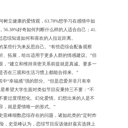
树立健康的爱情观，63.78%想学习在感情中如
56.38%好奇如何判断什么样的人适合自己；41.
想通过恋综知道如何和喜欢的人拉近距离。
某些行为来反思自己。“有些恋综会配备观察
析、拓展，给出适用于更多人群的情感建议。”但
眼，“建立和维持亲密关系前提就是真诚。要多一
是否在三观和生活习惯上都能合得来。”
中“幸福感”强的部分。“但是恋爱并非只有幸
鑫星希望大学生面对类似节目应秉持三不要：“不
不要过度理想化、幻化爱情。幻想出来的人是不
容，就是爱情唯一的形式。”
亚峰细数恋综存在的问题，诸如此类的“定时炸
”风险，史亚峰认为，恋综节目应该做好嘉宾选择上