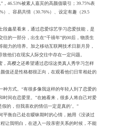
，46.53%被素人嘉宾的高颜值吸引；39.75%表
、容易共情（30.76%）、设定有趣（29.5
段鑫星看来，通过恋爱综艺学习恋爱技能，是
往的一部分，出生在“千禧年”的00后，物质生
等能力的培养。加之移动互联网技术日新月异，
，导致他们在现实人际交往中存在一定问题。
蜜，高樱之还希望通过恋综这类真人秀学习怎样
、颜值还是性格都很正向，在观看他们日常相处的
种方式。“有很多像我这样的年轻人到了恋爱的
和时间在恋爱里。”在她看来，很多人将自己对爱
是假的，但我喜欢的情侣一定是真的’。”
平衡自己处在暧昧期时的心情，她用《没谈过
过程让我明白，在进入一段亲密关系的时候，不能