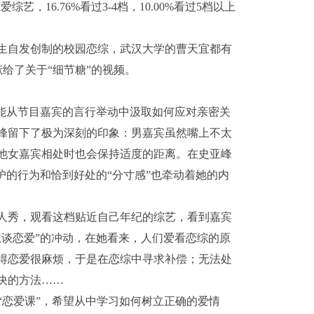
，16.76%看过3-4档，10.00%看过5档以上
自发创制的校园恋综，武汉大学的曹天宜都有
给了关于“细节糖”的视频。
能从节目嘉宾的言行举动中汲取如何应对亲密关
峰留下了极为深刻的印象：男嘉宾虽然嘴上不太
他女嘉宾相处时也会保持适度的距离。在史亚峰
护的行为和恰到好处的“分寸感”也牵动着她的内
人秀，观看这档贴近自己年纪的综艺，看到嘉宾
想谈恋爱”的冲动，在她看来，人们爱看恋综的原
得恋爱很麻烦，于是在恋综中寻求补偿；无法处
决的方法……
“恋爱课”，希望从中学习如何树立正确的爱情