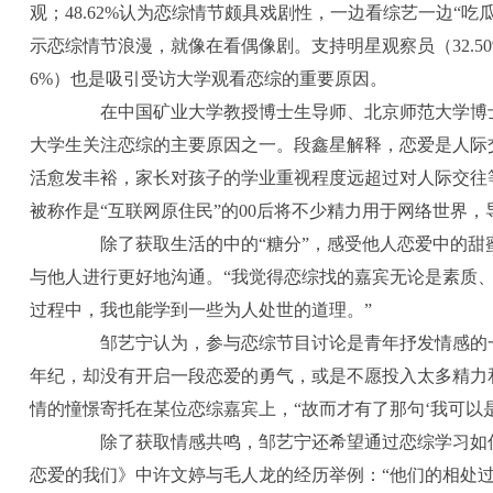
观；48.62%认为恋综情节颇具戏剧性，一边看综艺一边“吃瓜”
示恋综情节浪漫，就像在看偶像剧。支持明星观察员（32.50%）
6%）也是吸引受访大学观看恋综的重要原因。
在中国矿业大学教授博士生导师、北京师范大学博士
大学生关注恋综的主要原因之一。段鑫星解释，恋爱是人际交
活愈发丰裕，家长对孩子的学业重视程度远超过对人际交往
被称作是“互联网原住民”的00后将不少精力用于网络世界
除了获取生活的中的“糖分”，感受他人恋爱中的甜
与他人进行更好地沟通。“我觉得恋综找的嘉宾无论是素质
过程中，我也能学到一些为人处世的道理。”
邹艺宁认为，参与恋综节目讨论是青年抒发情感的一
年纪，却没有开启一段恋爱的勇气，或是不愿投入太多精力
情的憧憬寄托在某位恋综嘉宾上，“故而才有了那句‘我可以
除了获取情感共鸣，邹艺宁还希望通过恋综学习如何
恋爱的我们》中许文婷与毛人龙的经历举例：“他们的相处