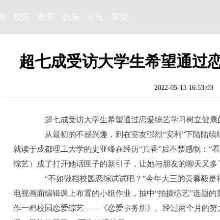
物
校园
教育
职场
论坛
聚焦
超七成受访大学生希望通过
2022-05-13 16:53:03
超七成受访大学生希望通过恋爱综艺学习树立健康
从最初的不感兴趣，到在室友强烈“安利”下陆陆续
就读于成都理工大学的史亚峰在经历“真香”后不禁感慨：“
综艺）成了打开她话匣子的新引子，让她与朋友的聊天又多
“不如做档校园恋综试试吧？”今年大三的黄馨毅是
电视画面编辑课上布置的小组作业，抽中“拍摄综艺”选题
作一档校园恋爱综艺——《恋爱事务所》。经过两个月的努