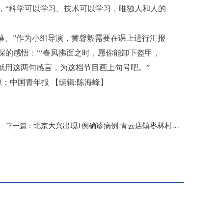
，“科学可以学习、技术可以学习，唯独人和人的
条弹幕。”作为小组导演，黄馨毅需要在课上进行汇报
的感悟：“‘春风拂面之时，愿你能卸下盔甲，
’就用这两句感言，为这档节目画上句号吧。”
源：中国青年报
【编辑:陈海峰】
北京大兴出现1例确诊病例 青云店镇枣林村实施封控
下一篇：