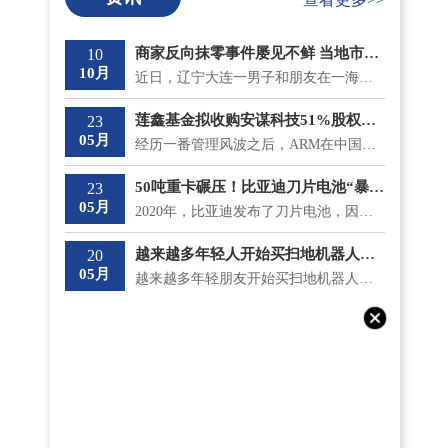
商家反向抹零事件屡见不鲜 当地市监局最新回应将“零容忍”态度打击
10
10月
近日，辽宁大连一男子和朋友在一海鲜大排档吃饭，总共消费了930 9元，收款时却被反向抹零收取了931元。...
莲鑫基金拟收购安谋科技51%股权？安鑫集团回应
23
05月
经历一番管理风波之后，ARM在中国的分支安谋中国逐渐安稳下来，但是5月18日，神秘冒出的莲鑫集团公告称...
50吨重卡碾压！比亚迪刀片电池“暴力”性能“测试”成功
23
05月
2020年，比亚迪发布了刀片电池，因其成功通过了国内最严苛的针刺测试不起火，一时间名声大噪;而且在安全...
越来越多年轻人开始买扫地机器人了 涨价和买贵意味着什么？
20
05月
越来越多年轻朋友开始买扫地机器人了，不仅如此，他们还专挑贵的买。在《一点财经》的调研中，有不少90...