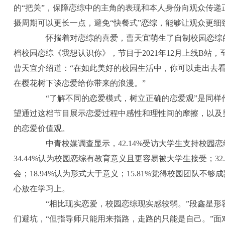
的“把关”，保障恋综中的主角的表现和本人身份向观众传
摄周期可以更长一点，避免“快餐式”恋综，能够让观众更细
怀揣着对恋综的喜爱，曹天宜萌生了自制校园恋综的
档校园恋综《我想认识你》，节目于2021年12月上线B站，
曹天宜介绍道：“在如此美好的校园生活中，你可以走出去
在樱花树下谈恋爱给你带来的浪漫。”
“了解不同的恋爱模式，树立正确的恋爱观”是同样
望通过这档节目展示恋爱过程中感性和理性间的摩擦，以及
的恋爱价值观。
中青校媒调查显示，42.14%受访大学生支持校园
34.44%认为校园恋综有教育意义且更容易被大学生接受；3
会；18.94%认为形式大于意义；15.81%觉得校园团队不够
心放在学习上。
“相比现实恋爱，校园恋综现实感较弱。”段鑫星形容
们避坑，“但指导师只能用来指路，走路的只能是自己。”