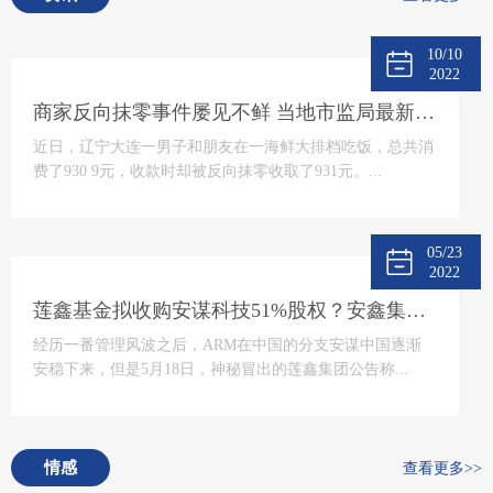
10/10
2022
商家反向抹零事件屡见不鲜 当地市监局最新回应将“零容忍”态度打击
近日，辽宁大连一男子和朋友在一海鲜大排档吃饭，总共消
费了930 9元，收款时却被反向抹零收取了931元。...
05/23
2022
莲鑫基金拟收购安谋科技51%股权？安鑫集团回应
经历一番管理风波之后，ARM在中国的分支安谋中国逐渐
安稳下来，但是5月18日，神秘冒出的莲鑫集团公告称...
情感
查看更多>>