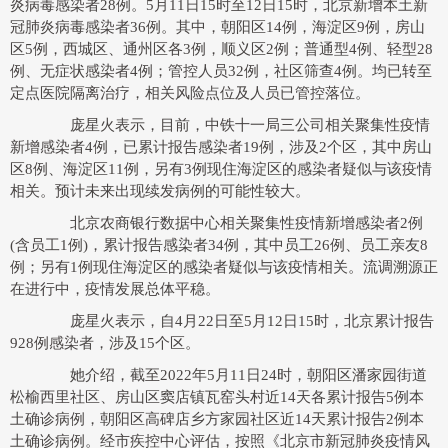
炎病毒感染者28例。5月11日15时至12日15时，北京新增本土新
冠肺炎病毒感染者36例。其中，朝阳区14例，海淀区9例，房山
区5例，西城区、通州区各3例，顺义区2例；普通型4例、轻型28
例、无症状感染者4例；管控人员32例，社区筛查4例。均已转至
定点医院隔离治疗，相关风险点位及人员已管控落位。
庞星火表示，目前，中铁十一局三公司相关聚集性疫情
新增感染者4例，已累计报告感染者19例，涉及2个区，其中房山
区8例、海淀区11例，另有3例现住海淀区的感染者疑似与该疫情
相关。预计未来出现续发病例的可能性较大。
北京农商银行数据中心相关聚集性疫情新增感染者2例
(含员工1例)，累计报告感染者34例，其中员工26例、员工亲友8
例；另有1例现住海淀区的感染者疑似与该疫情相关。流调溯源正
在进行中，疫情发展总体平稳。
庞星火表示，自4月22日至5月12日15时，北京累计报告
928例感染者，涉及15个区。
她介绍，截至2022年5月11日24时，朝阳区潘家园街道
松榆西里社区、房山区窦店镇瓦窑头村近14天各累计报告5例本
土确诊病例，朝阳区高碑店乡方家园社区近14天累计报告2例本
土确诊病例。经市疾控中心评估，按照《北京市新冠肺炎疫情风