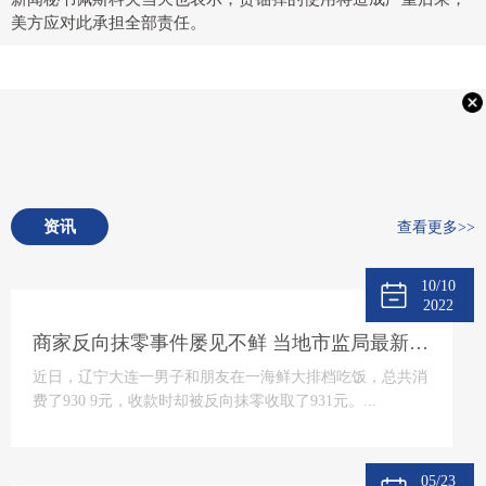
美方应对此承担全部责任。
资讯
查看更多>>
10/10
2022
商家反向抹零事件屡见不鲜 当地市监局最新回应将“零容忍”态度打击
近日，辽宁大连一男子和朋友在一海鲜大排档吃饭，总共消
费了930 9元，收款时却被反向抹零收取了931元。...
05/23