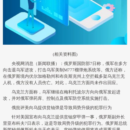
(相关资料图)
央视网消息
（新闻联播）：俄罗斯国防部7日称，俄军在多方
向击退乌军进攻，打击乌军美制M777榴弹炮系统等。俄方还称，
在俄罗斯境内伏尔加格勒州和布良斯克州上空拦截多架乌克兰无
人机，俄方没有人员伤亡。对此，乌克兰方面尚未作出回应。
乌克兰方面称，乌军继续在梅利托波尔方向向俄军发起进
攻，并对俄军弹药库、控制点及俄军防空系统实施打击。
俄批评美向乌提供贫铀弹是导致局势升级的犯罪行为
针对美国宣布向乌克兰提供贫铀穿甲弹一事，俄罗斯副外长
里亚布科夫7日表示，这是导致局势升级的犯罪行为。俄罗斯总统
新闻秘书佩斯科夫当天也表示，贫铀弹的使用将造成严重后果，