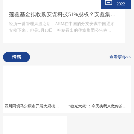
2022
莲鑫基金拟收购安谋科技51%股权？安鑫集团回应
经历一番管理风波之后，ARM在中国的分支安谋中国逐渐
安稳下来，但是5月18日，神秘冒出的莲鑫集团公告称...
情感
查看更多>>
四川阿坝马尔康市开展大规模地震应急疏散演练暨地震预警系统测试
“微光大叔”：今天换我来做你的微光