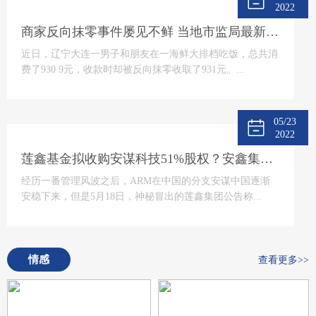
2022
商家反向抹零事件屡见不鲜 当地市监局最新回应将“零容忍”态度打击
近日，辽宁大连一男子和朋友在一海鲜大排档吃饭，总共消
费了930 9元，收款时却被反向抹零收取了931元。...
05/23
2022
莲鑫基金拟收购安谋科技51%股权？安鑫集团回应
经历一番管理风波之后，ARM在中国的分支安谋中国逐渐
安稳下来，但是5月18日，神秘冒出的莲鑫集团公告称...
情感
查看更多>>