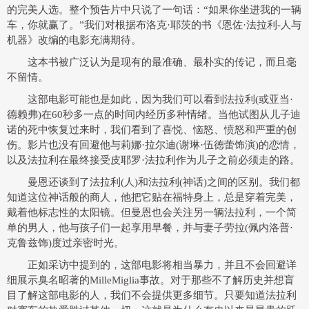
的完美人选。整个预告片中只说了一句话：“如果你坐进我的一辆
车，你就赢了。”我们对根据布洛克·耶茨的书《恩佐·法拉利-人与
机器》改编的电影充满期待。
这本书被广泛认为是现有的最准确、最朴实的传记，而且毫
不留情。
这部电影可能也是如此，因为我们可以看到法拉利(或亚当·
德赖弗)在60秒多一点的时间内经历多种情绪。当他试图从儿子迪
诺的死中恢复过来时，我们看到了喜悦、恼怒、愤怒和严重的创
伤。影片也没有回避他与莉娜·拉尔迪(谢琳·伍德蕾饰演)的恋情，
以及法拉利在最终接受皮耶罗·法拉利作为儿子之前必须走的路。
曼恩还谈到了法拉利(人)和法拉利(神话)之间的区别。我们都
知道这位神话般的商人，他把它贴在福特身上，总是穿着完美，
戴着他标志性的太阳镜。但曼恩也会关注另一辆法拉利，一个简
单的男人，他与孩子们一起享用早餐，并与妻子劳拉(佩内洛普·
克鲁兹饰)度过亲密时光。
正如采访中提到的，这部电影将相当暴力，并且不会回避详
细展示臭名昭著的MilleMiglia事故。对于那些不了解历史并想盲
目了解这部电影的人，我们不会提供更多细节。只要知道法拉利