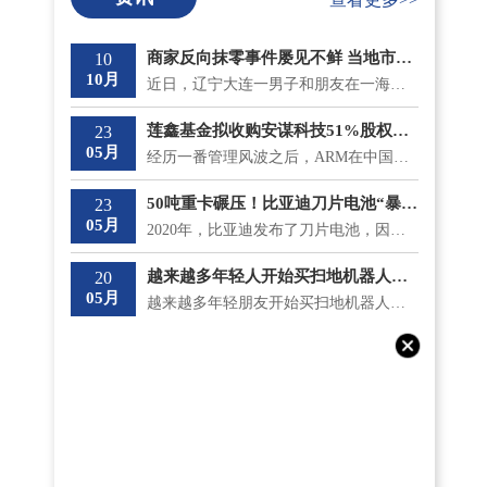
商家反向抹零事件屡见不鲜 当地市监局最新回应将“零容忍”态度打击
10
10月
近日，辽宁大连一男子和朋友在一海鲜大排档吃饭，总共消费了930 9元，收款时却被反向抹零收取了931元。...
莲鑫基金拟收购安谋科技51%股权？安鑫集团回应
23
05月
经历一番管理风波之后，ARM在中国的分支安谋中国逐渐安稳下来，但是5月18日，神秘冒出的莲鑫集团公告称...
50吨重卡碾压！比亚迪刀片电池“暴力”性能“测试”成功
23
05月
2020年，比亚迪发布了刀片电池，因其成功通过了国内最严苛的针刺测试不起火，一时间名声大噪;而且在安全...
越来越多年轻人开始买扫地机器人了 涨价和买贵意味着什么？
20
05月
越来越多年轻朋友开始买扫地机器人了，不仅如此，他们还专挑贵的买。在《一点财经》的调研中，有不少90...