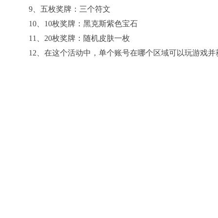
9、五枚奖牌：三个符文
10、10枚奖牌：黑克斯紫色宝石
11、20枚奖牌：随机皮肤一枚
12、在这个活动中，单个账号在哪个区域可以玩游戏并
以上就是lol双节大作战这篇文章的一些介绍，希望对
标签：
研报掘金丨平安证券：招商蛇口融资优势延续，维持“推荐”评级
上一篇：
人物