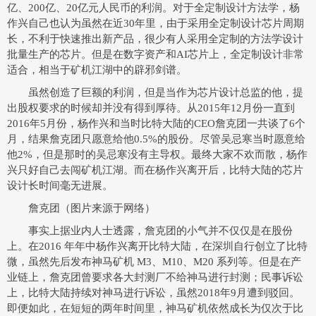
亿、200亿、20亿元人民币的利润。对于全定制设计方法学，杨
作兴自己也认为虽然在近30年里，由于采用全定制设计芯片周期
长，不利于快速推出新产品，很少有人采用全定制的方法学设计
批量生产的芯片。但是在数字资产和AI芯片上，全定制设计非常
适合，相当于矿机江湖中的辟邪剑谱。
虽然创造了巨额的利润，但是当作为芯片设计总监的他，提
出股权要求的时候却并没有得到厚待。从2015年12月份一直到
2016年5月份，杨作兴和当时比特大陆的CEO詹克团一共谈了6个
月，结果詹克团只愿意给他0.5%的股份。尽管吴忌寒当时愿意给
他2%，但是那时的吴忌寒没有主导权。最终大家不欢而散，杨作
兴只好自己去闯矿机江湖。而在杨作兴离开后，比特大陆的芯片
设计长时间毫无进展。
詹克团（图片来源于网络）
事实上据业内人士透露，詹克团的小气并不仅仅是在股份
上。在2016 年年中杨作兴离开比特大陆，在深圳自行创立了比特
微，虽然先后发布神马矿机 M3、M10、M20 系列等。但是在产
业链上，詹克团曾要求各大封测厂不给神马进行封测；民事诉讼
上，比特大陆持续对神马进行诉讼，虽然2018年9月遭到驳回。
即便如此，在短短的两年时间里，神马矿机依然成长为仅次于比