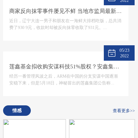
2022
商家反向抹零事件屡见不鲜 当地市监局最新回应将“零容忍”态度打击
近日，辽宁大连一男子和朋友在一海鲜大排档吃饭，总共消
费了930 9元，收款时却被反向抹零收取了931元。...
05/23
2022
莲鑫基金拟收购安谋科技51%股权？安鑫集团回应
经历一番管理风波之后，ARM在中国的分支安谋中国逐渐
安稳下来，但是5月18日，神秘冒出的莲鑫集团公告称...
情感
查看更多>>