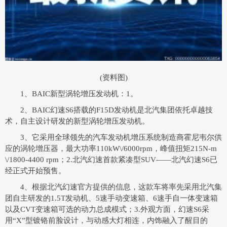
(资料图)
1、BAIC新型涡轮增压发动机：1。
2、BAIC幻速S6搭载的F15D发动机是北汽集团依托卓越技
术，自主设计研发的新型涡轮增压发动机。
3、它采用全球领先的汽车发动机增压系统制造商霍尼韦尔供
应的涡轮增压器，最大功率110kW\/6000rpm，峰值扭矩215N-m
\/1800-4400 rpm；2.北汽幻速首款紧凑型SUV——北汽幻速S6已
经正式开始预售。
4、根据北汽幻速官方提供的信息，这款车将率先采用北汽集
团自主研发的1.5T发动机、5速手动变速箱、6速手自一体变速箱
以及CVT变速箱可选的动力总成模式；3.外观方面，幻速S6采
用“X”型镀铬前脸设计，与动感大灯相连，内饰融入了醒目的