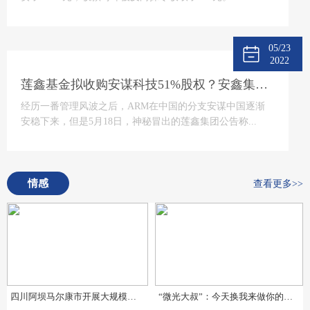
05/23
2022
莲鑫基金拟收购安谋科技51%股权？安鑫集团回应
经历一番管理风波之后，ARM在中国的分支安谋中国逐渐
安稳下来，但是5月18日，神秘冒出的莲鑫集团公告称...
情感
查看更多>>
四川阿坝马尔康市开展大规模地震应急疏散演练暨地震预警系统测试
“微光大叔”：今天换我来做你的微光