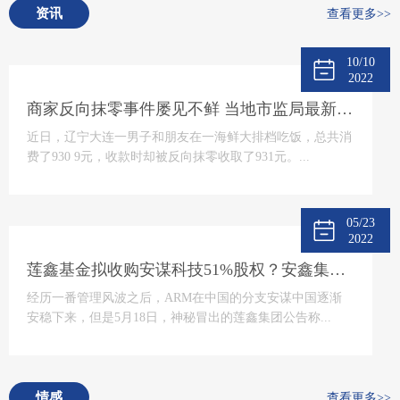
资讯
查看更多>>
10/10
2022
商家反向抹零事件屡见不鲜 当地市监局最新回应将“零容忍”态度打击
近日，辽宁大连一男子和朋友在一海鲜大排档吃饭，总共消
费了930 9元，收款时却被反向抹零收取了931元。...
05/23
2022
莲鑫基金拟收购安谋科技51%股权？安鑫集团回应
经历一番管理风波之后，ARM在中国的分支安谋中国逐渐
安稳下来，但是5月18日，神秘冒出的莲鑫集团公告称...
情感
查看更多>>