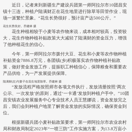
近日，记者来到新疆生产建设兵团第一师阿拉尔市10团昌安
镇十三连，种植户陆满财正在花生地里进行除草等田管作业，现
场一派繁忙景象。“花生长势很好，预计亩产达500公斤。”
花生长势良好。乔建林 摄
花生种植相较于小麦等农作物来说，成本相对较高，投资较
大，花生作物种植补贴政策大大减轻了陆满财的资金压力，增强
了他种植花生的信心。
今年，第一师阿拉尔市拨付大豆、花生和小麦等农作物种植
补贴资金7886.8万元，各团镇(乡)积极落实农作物种植补贴政
策，做好资金发放工作，提振职工种植信心，保障粮食和重要农
产品供给，为一产发展提供保障。
陆满财(左)与妻子在花生地里除草。乔建林 摄
“发放流程严格按照师市各项文件执行，发放清册按照‘两次
公示、一次发放’的原则，通过‘一卡通’发放到种植户手中。”10团
昌安镇农业发展服务中心专业技术人员王慧娜说，资金发放完之
后，我们会到种植户地里了解资金发放的实际情况，确保资金到
位。
根据新疆兵团小麦补贴政策要求，第一师阿拉尔市农业农村
局和财政局制定2023年“一喷三防”工作实施方案，为13.8万亩小