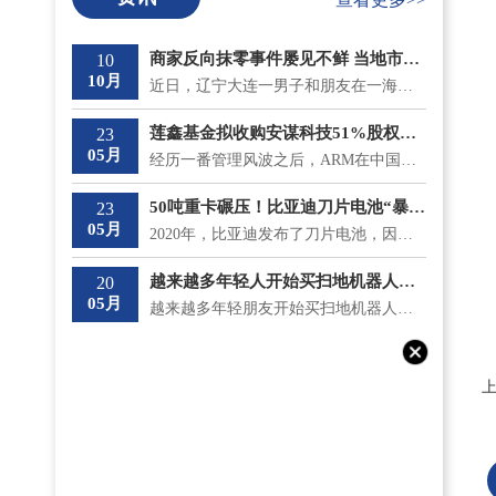
商家反向抹零事件屡见不鲜 当地市监局最新回应将“零容忍”态度打击
10
10月
近日，辽宁大连一男子和朋友在一海鲜大排档吃饭，总共消费了930 9元，收款时却被反向抹零收取了931元。...
莲鑫基金拟收购安谋科技51%股权？安鑫集团回应
23
05月
经历一番管理风波之后，ARM在中国的分支安谋中国逐渐安稳下来，但是5月18日，神秘冒出的莲鑫集团公告称...
50吨重卡碾压！比亚迪刀片电池“暴力”性能“测试”成功
23
05月
2020年，比亚迪发布了刀片电池，因其成功通过了国内最严苛的针刺测试不起火，一时间名声大噪;而且在安全...
越来越多年轻人开始买扫地机器人了 涨价和买贵意味着什么？
20
05月
越来越多年轻朋友开始买扫地机器人了，不仅如此，他们还专挑贵的买。在《一点财经》的调研中，有不少90...