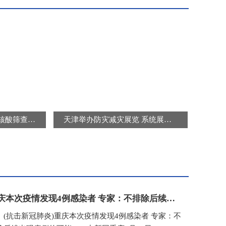
北京连续三天开展区域核酸筛查 “封城”“静默”是谣言
天津举办防灾减灾展览 系统展示防灾减灾知识及避灾自救技能
重庆本次疫情发现4例感染者 专家：不排除后续出现病例的可能
抗击新冠肺炎)重庆本次疫情发现4例感染者 专家：不