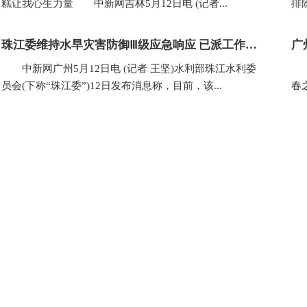
糕让我心生力量 中新网吉林5月12日电 (记者...
排
珠江委维持水旱灾害防御Ⅲ级应急响应 已派工作组赴粤桂闽等地
广
中新网广州5月12日电 (记者 王坚)水利部珠江水利委
(
员会(下称“珠江委”)12日发布消息称，目前，该...
春