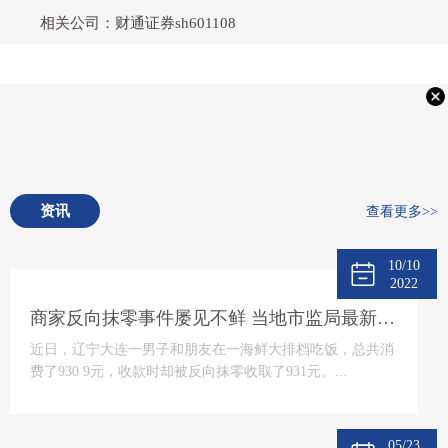
相关公司：财通证券sh601108
资讯
查看更多>>
10/10
2022
商家反向抹零事件屡见不鲜 当地市监局最新回应将“零容忍”态度打击
近日，辽宁大连一男子和朋友在一海鲜大排档吃饭，总共消
费了930 9元，收款时却被反向抹零收取了931元。...
05/23