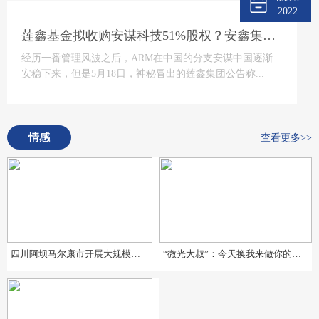
2022
莲鑫基金拟收购安谋科技51%股权？安鑫集团回应
经历一番管理风波之后，ARM在中国的分支安谋中国逐渐
安稳下来，但是5月18日，神秘冒出的莲鑫集团公告称...
情感
查看更多>>
四川阿坝马尔康市开展大规模地震应急疏散演练暨地震预警系统测试
“微光大叔”：今天换我来做你的微光