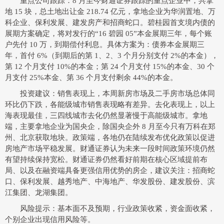
重点公司跟踪：8 月至今财通证券跟踪的重点企业中，共拿
地 15 块，总土地出让金 218.74 亿元，拿地企业为华润置地、万
科企业、保利发展、建发房产和招商蛇口。碧桂园首支境内债的
展期方案确定，将对发行的“16 碧园 05”本金展期三年，每个账
户先付 10 万，到期偿付利息。具体方案为：债券本金展期三
年，首付 6%（到期后的第 1、2、3 个月分别支付 2%的本金），
第 12 个月支付 10%的本金；第 24 个月支付 15%的本金、30 个
月支付 25%本金、第 36 个月支付剩余 44%的本金。
投资建议：销售表现上，本周新房市场及二手房市场总体同
环比仍下跌，各能级城市销售表现略有差异。去化表现上，以上
海表现最佳，三四线城市去化仍然显著慢于高能级城市。拿地
端，主要拿地企业为国央企，除国央企外 8 月至今只有万科在郑
州、北京获取地块。政策端，各地仍在陆续发布优化政策以促进
房地产市场平稳发展。财通证券认为未来一段时间政策环境仍然
有望持续保持宽松。财通证券仍然看好前期在核心区域提前布
局、以及在融资端具备更强信用优势的房企，建议关注：招商蛇
口、保利发展、越秀地产、中海地产、华发股份、建发股份、滨
江集团、龙湖集团。
风险提示：基本面不及预期，行业政策收紧，资金面收紧，
个别企业出现信用风险等。