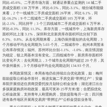
同比-45.6%。二手房市场方面，财通证券重点监测的 14 城二手
房成交面积 138 万平米，环比-0.5%，同比-3.1%。细分城市能级
来看，2 个一线城市二手房成交面积 26平米，环比 6.1%，同
比-16.2%；9 个二线城市二手房成交面积 105 万平米，环
比-2.1%，同比持平；3 个三四线城市二手房成交面积 6 万平米，
环比-0.3%，同比 11.3%。库存方面，一线城市中，上海新房库存
面积环比上涨 3.1%，深圳和北京新房库存面积环比分别下跌
0.3%、0.8%。从去化周期来看，上海仍保持最短的去化周期，3
个月移动平均去化周期为 5.03 个月。二线城市中，杭州本周暂未
公布库存情况；福州、苏州环比分别-1.1%、-1.0%，南京情况较
为稳定，较上周基本没有变化。三四线城市中，新房库存面积环
比变化不大；去化周期上，3 个城市去化周期均超过 20 个月，其
中泉州最长，3 个月移动平均去化周期达到 134.93 个月。
本周政策情况：本周各地仍在持续出台优化政策，如：梅州
鼓励提取公积金作首付，推进实施二手房交易“带押过户”；安徽
阜阳开展偿还住房商贷委托按月划转公积金业务；湖北潜江出台
多孩家庭购房补助政策，最高可奖补 25平方米/套；合肥拟优化
公积金政策，支持青年人刚需购房，贷款提取每月一次；四川推
进有条件地区开展再交易房“带押过户”公积金贷款业务等。