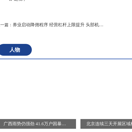
标签：
券业启动降佣程序 经营杠杆上限提升 头部机构优先受益
上一篇：
人物
广西雨势仍强劲 41.6万户因暴雨受灾用户恢复供电