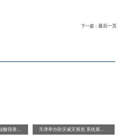
最后一页
下一篇：
北京连续三天开展区域核酸筛查 “封城”“静默”是谣言
天津举办防灾减灾展览 系统展示防灾减灾知识及避灾自救技能