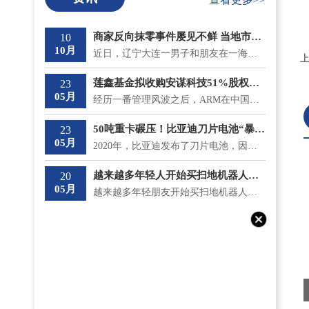
商家反向抹零事件屡见不鲜 当地市监局最新回应将“零容忍”态度打击
10
10月
近日，辽宁大连一男子和朋友在一海鲜大排档吃饭，总共消费了930 9元，收款时却被反向抹零收取了931元。...
莲鑫基金拟收购安谋科技51%股权？安鑫集团回应
23
05月
经历一番管理风波之后，ARM在中国的分支安谋中国逐渐安稳下来，但是5月18日，神秘冒出的莲鑫集团公告称...
50吨重卡碾压！比亚迪刀片电池“暴力”性能“测试”成功
23
05月
2020年，比亚迪发布了刀片电池，因其成功通过了国内最严苛的针刺测试不起火，一时间名声大噪;而且在安全...
越来越多年轻人开始买扫地机器人了 涨价和买贵意味着什么？
20
05月
越来越多年轻朋友开始买扫地机器人了，不仅如此，他们还专挑贵的买。在《一点财经》的调研中，有不少90...