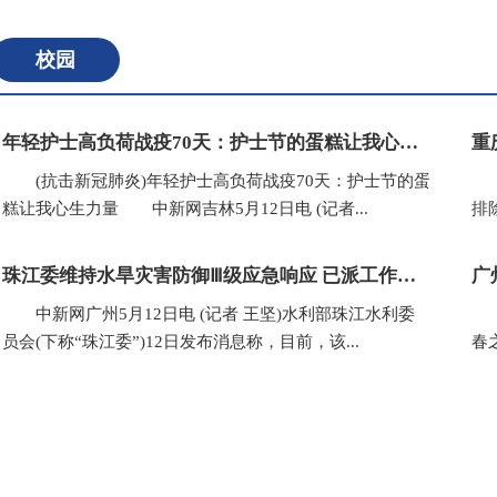
校园
年轻护士高负荷战疫70天：护士节的蛋糕让我心生力量
(抗击新冠肺炎)年轻护士高负荷战疫70天：护士节的蛋
(
糕让我心生力量 中新网吉林5月12日电 (记者...
排
珠江委维持水旱灾害防御Ⅲ级应急响应 已派工作组赴粤桂闽等地
广
中新网广州5月12日电 (记者 王坚)水利部珠江水利委
(
员会(下称“珠江委”)12日发布消息称，目前，该...
春