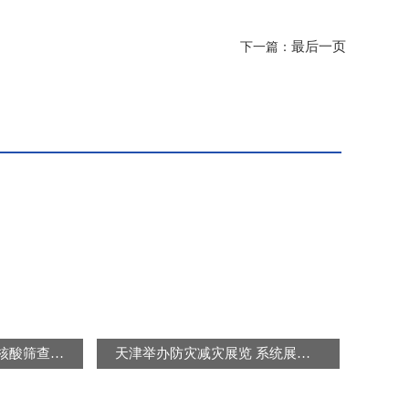
最后一页
下一篇：
北京连续三天开展区域核酸筛查 “封城”“静默”是谣言
天津举办防灾减灾展览 系统展示防灾减灾知识及避灾自救技能