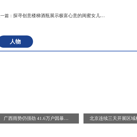
标签：
探寻创意楼梯酒瓶展示极富心意的闺蜜女儿生日礼物
上一篇：
人物
广西雨势仍强劲 41.6万户因暴雨受灾用户恢复供电