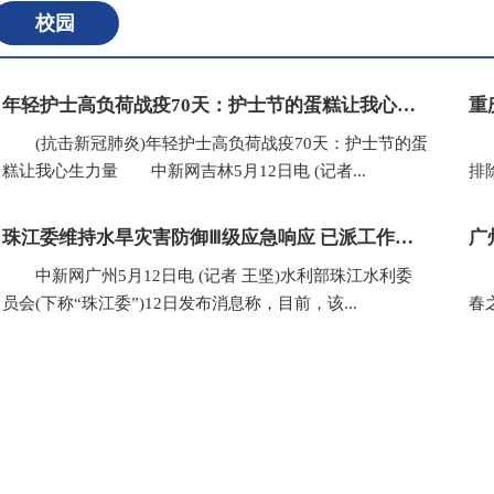
校园
年轻护士高负荷战疫70天：护士节的蛋糕让我心生力量
(抗击新冠肺炎)年轻护士高负荷战疫70天：护士节的蛋
(
糕让我心生力量 中新网吉林5月12日电 (记者...
排
珠江委维持水旱灾害防御Ⅲ级应急响应 已派工作组赴粤桂闽等地
广
中新网广州5月12日电 (记者 王坚)水利部珠江水利委
(
员会(下称“珠江委”)12日发布消息称，目前，该...
春