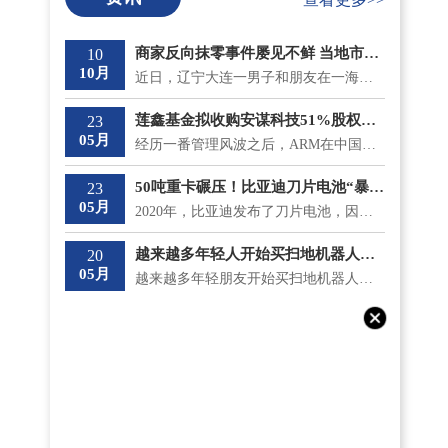
商家反向抹零事件屡见不鲜 当地市监局最新回应将“零容忍”态度打击
10
10月
近日，辽宁大连一男子和朋友在一海鲜大排档吃饭，总共消费了930 9元，收款时却被反向抹零收取了931元。...
莲鑫基金拟收购安谋科技51%股权？安鑫集团回应
23
05月
经历一番管理风波之后，ARM在中国的分支安谋中国逐渐安稳下来，但是5月18日，神秘冒出的莲鑫集团公告称...
50吨重卡碾压！比亚迪刀片电池“暴力”性能“测试”成功
23
05月
2020年，比亚迪发布了刀片电池，因其成功通过了国内最严苛的针刺测试不起火，一时间名声大噪;而且在安全...
越来越多年轻人开始买扫地机器人了 涨价和买贵意味着什么？
20
05月
越来越多年轻朋友开始买扫地机器人了，不仅如此，他们还专挑贵的买。在《一点财经》的调研中，有不少90...