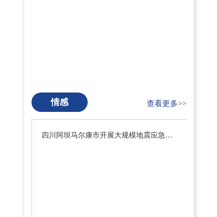
情感
查看更多>>
四川阿坝马尔康市开展大规模地震应急疏散演练暨地震预警系统测试