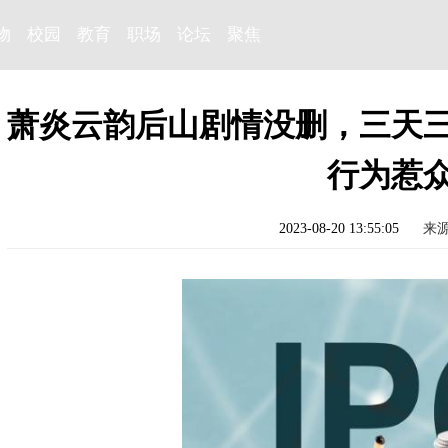
物
校园
教育
职场
论坛
聚焦
萧炎云韵后山剧情没删，三天
行为惹
2023-08-20 13:55:05
来