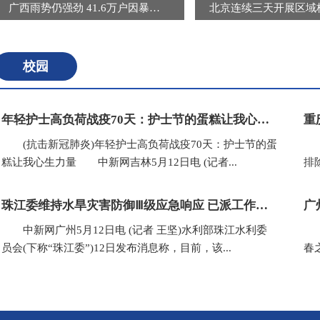
广西雨势仍强劲 41.6万户因暴雨受灾用户恢复供电
校园
年轻护士高负荷战疫70天：护士节的蛋糕让我心生力量
(抗击新冠肺炎)年轻护士高负荷战疫70天：护士节的蛋
(
糕让我心生力量 中新网吉林5月12日电 (记者...
排
珠江委维持水旱灾害防御Ⅲ级应急响应 已派工作组赴粤桂闽等地
广
中新网广州5月12日电 (记者 王坚)水利部珠江水利委
(
员会(下称“珠江委”)12日发布消息称，目前，该...
春