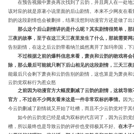
在预告视频中萧炎再次找到了云韵，并且两人在一处地
该对应的就是原著小说里面的后山剧情。本来不少网友在看
韵的这段剧情也会被删掉，结果没想到动漫官方还是做了出
那么这个后山剧情讲的是什么呢？其实剧情很简单，那
三夜的故事，至于在这三天三夜里发生了什么，那就需要网
告别剧情，在这之后云韵带着纳兰嫣然离开了加玛帝国，下
不过根据之前的爆料信息来看，萧炎和云韵的吻戏将会
除，那么最后可能就只剩下后山相见的这段剧情，三天三夜
能最后只会剩下萧炎和云韵告别的剧情，这也算是为萧炎和
云韵党双标行为惹众怒
之前因为动漫官方大幅度删减了云韵的剧情，这就导致
官方，不过在不少网友看来这是一件非常双标的事情。
因为
今云韵删减了剧情就又开始了吐槽，而且不少云韵党对于其
如今的云韵党已经是成为双标的代言词了，因为云韵党
槽，所以最终也是导致云韵的评价也变得极其不好。
在木子