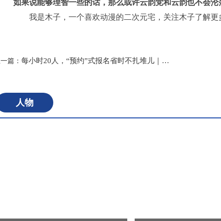
如果说能够理智一些的话，那么或许云韵党和云韵也不会沦
我是木子，一个喜欢动漫的二次元宅，关注木子了解更
标签：
每小时20人，“预约”式报名省时不扎堆儿｜直击郑州市区小学入学报名现场
上一篇：
人物