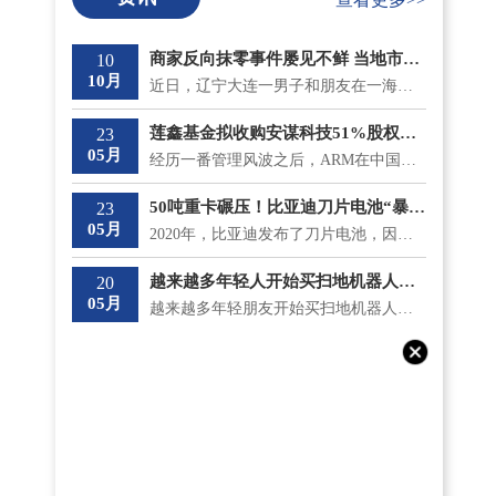
商家反向抹零事件屡见不鲜 当地市监局最新回应将“零容忍”态度打击
10
10月
近日，辽宁大连一男子和朋友在一海鲜大排档吃饭，总共消费了930 9元，收款时却被反向抹零收取了931元。...
莲鑫基金拟收购安谋科技51%股权？安鑫集团回应
23
05月
经历一番管理风波之后，ARM在中国的分支安谋中国逐渐安稳下来，但是5月18日，神秘冒出的莲鑫集团公告称...
50吨重卡碾压！比亚迪刀片电池“暴力”性能“测试”成功
23
05月
2020年，比亚迪发布了刀片电池，因其成功通过了国内最严苛的针刺测试不起火，一时间名声大噪;而且在安全...
越来越多年轻人开始买扫地机器人了 涨价和买贵意味着什么？
20
05月
越来越多年轻朋友开始买扫地机器人了，不仅如此，他们还专挑贵的买。在《一点财经》的调研中，有不少90...