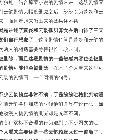
方独处，结合原著小说的剧情来讲，这段剧情应
到云韵剧情大幅度删减之后，纷纷以为萧炎和云
来，而且看起来做出来的效果还不错。
就是讲述了萧炎和云韵孤男寡女在后山待了三天
友们自行想象了。
这段剧情也算是萧炎和云韵的
次两人的相遇需要等待很长一段时间。
被删除，而且这段剧情的一些敏感内容也会被删
的剧情可能也会被删除。
在木子个人看来这里可
云韵的剧情画上一个圆满的句号。
不少云韵粉丝非常不满，于是纷纷吐槽批判动漫
之前云韵各种加戏的时候他们并没有说什么，如
他动漫人物剧情的删减却是充耳不闻。
的各种双标不合理的行为遭到了不少网友的吐
个人看来主要还是一些云韵粉丝太过于偏激了，