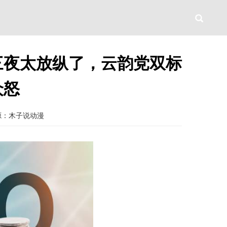
三夜太放纵了，云韵党双标
众怒
源：木子说动漫