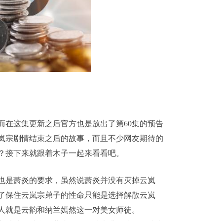
而在这集更新之后官方也是放出了第60集的预告
岚宗剧情结束之后的故事，而且不少网友期待的
？接下来就跟着木子一起来看看吧。
也是萧炎的要求，虽然说萧炎并没有灭掉云岚
了保住云岚宗弟子的性命只能是选择解散云岚
人就是云韵和纳兰嫣然这一对美女师徒。