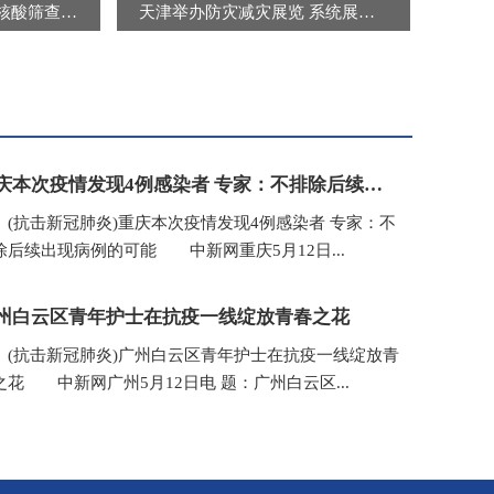
北京连续三天开展区域核酸筛查 “封城”“静默”是谣言
天津举办防灾减灾展览 系统展示防灾减灾知识及避灾自救技能
重庆本次疫情发现4例感染者 专家：不排除后续出现病例的可能
抗击新冠肺炎)重庆本次疫情发现4例感染者 专家：不
除后续出现病例的可能 中新网重庆5月12日...
州白云区青年护士在抗疫一线绽放青春之花
抗击新冠肺炎)广州白云区青年护士在抗疫一线绽放青
之花 中新网广州5月12日电 题：广州白云区...