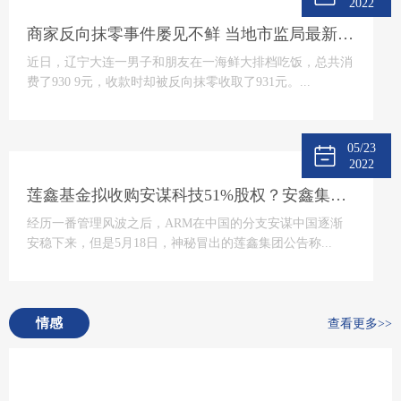
2022
商家反向抹零事件屡见不鲜 当地市监局最新回应将“零容忍”态度打击
近日，辽宁大连一男子和朋友在一海鲜大排档吃饭，总共消
费了930 9元，收款时却被反向抹零收取了931元。...
05/23
2022
莲鑫基金拟收购安谋科技51%股权？安鑫集团回应
经历一番管理风波之后，ARM在中国的分支安谋中国逐渐
安稳下来，但是5月18日，神秘冒出的莲鑫集团公告称...
情感
查看更多>>