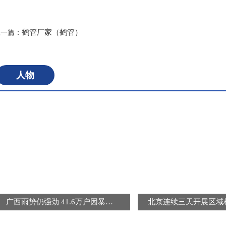
标签：
鹤管厂家（鹤管）
上一篇：
人物
广西雨势仍强劲 41.6万户因暴雨受灾用户恢复供电