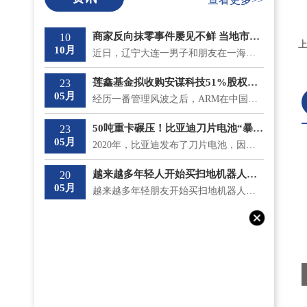
商家反向抹零事件屡见不鲜 当地市监局最新回应将“零容忍”态度打击
10
10月
近日，辽宁大连一男子和朋友在一海鲜大排档吃饭，总共消费了930 9元，收款时却被反向抹零收取了931元。...
莲鑫基金拟收购安谋科技51%股权？安鑫集团回应
23
05月
经历一番管理风波之后，ARM在中国的分支安谋中国逐渐安稳下来，但是5月18日，神秘冒出的莲鑫集团公告称...
50吨重卡碾压！比亚迪刀片电池“暴力”性能“测试”成功
23
05月
2020年，比亚迪发布了刀片电池，因其成功通过了国内最严苛的针刺测试不起火，一时间名声大噪;而且在安全...
越来越多年轻人开始买扫地机器人了 涨价和买贵意味着什么？
20
05月
越来越多年轻朋友开始买扫地机器人了，不仅如此，他们还专挑贵的买。在《一点财经》的调研中，有不少90...