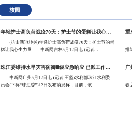
校园
年轻护士高负荷战疫70天：护士节的蛋糕让我心生力量
(抗击新冠肺炎)年轻护士高负荷战疫70天：护士节的蛋
(
糕让我心生力量 中新网吉林5月12日电 (记者...
排
珠江委维持水旱灾害防御Ⅲ级应急响应 已派工作组赴粤桂闽等地
广
中新网广州5月12日电 (记者 王坚)水利部珠江水利委
(
员会(下称“珠江委”)12日发布消息称，目前，该...
春