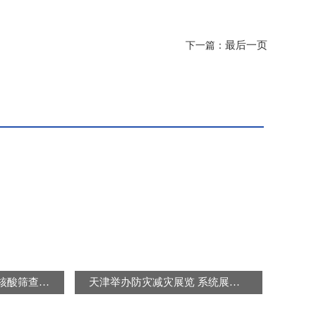
最后一页
下一篇：
北京连续三天开展区域核酸筛查 “封城”“静默”是谣言
天津举办防灾减灾展览 系统展示防灾减灾知识及避灾自救技能