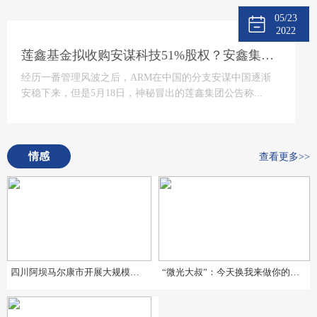
05/23
2022
莲鑫基金拟收购安谋科技51%股权？安鑫集团回应
经历一番管理风波之后，ARM在中国的分支安谋中国逐渐
安稳下来，但是5月18日，神秘冒出的莲鑫集团公告称...
情感
查看更多>>
四川阿坝马尔康市开展大规模地震应急疏散演练暨地震预警系统测试
“微光大叔”：今天换我来做你的微光