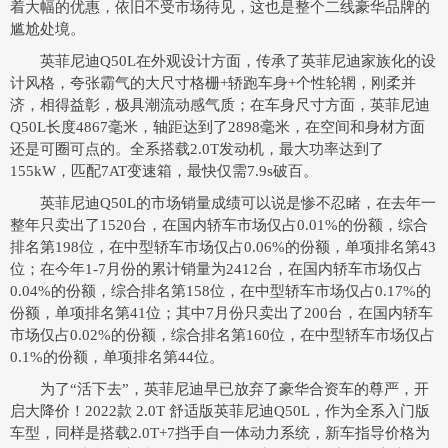
着大幅的优惠，依旧不受市场待见，这也是整个二线豪华品牌的
尴尬处境。
英菲尼迪Q50L在外观设计方面，传承了英菲尼迪家族化的设
计风格，夸张霸气的大尺寸格栅+轿跑车身+个性轮辋，刚柔并
济，相得益彰，极具潮流动感气质；在车身尺寸方面，英菲尼迪
Q50L长度4867毫米，轴距达到了2898毫米，在空间和身材方面
还是可圈可点的。全系搭载2.0T发动机，最大功率达到了
155kW，匹配7AT变速箱，最快仅需7.9s破百。
英菲尼迪Q50L的市场销量成绩可以说是惨不忍睹，在去年一
整年只卖出了1520台，在国内轿车市场仅占0.01%的份额，综合
排名第198位，在中型轿车市场仅占0.06%的份额，单项排名第43
位；在今年1-7月份的累计销量为2412台，在国内轿车市场仅占
0.04%的份额，综合排名第158位，在中型轿车市场仅占0.17%的
份额，单项排名第41位；其中7月份只卖出了200台，在国内轿车
市场仅占0.02%的份额，综合排名第160位，在中型轿车市场仅占
0.1%的份额，单项排名第44位。
为了“活下去”，英菲尼迪早已放弃了豪华合资车的尊严，开
启大降价！2022款 2.0T 舒适版英菲尼迪Q50L，作为全系入门版
车型，同样是搭载2.0T+7挡手自一体动力系统，新车指导价格为