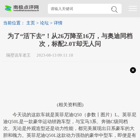
当前位置：
主页
>
论坛
>
详情
为了“活下去”！从26万降至16万，与奥迪同档
次，标配2.0T却无人问
隔壁说车老王 2023-08-13 09:11:18
(相关资料图)
今天说的这款车就是英菲尼迪Q50（参数丨图片）L。英菲尼
迪Q50L是一款豪华运动轿跑车型，与宝马3系、奔驰C级同档
次。无论是外观造型还是动力性能，都完美展现出日系豪车的大
胆和魄力。英菲尼迪Q50L这款动力强劲的豪华中型车，即便是有