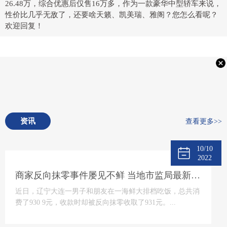
26.48万，综合优惠后仅售16万多，作为一款豪华中型轿车来说，
性价比几乎无敌了，还要啥天籁、凯美瑞、雅阁？您怎么看呢？
欢迎回复！
资讯
查看更多>>
10/10
2022
商家反向抹零事件屡见不鲜 当地市监局最新回应将“零容忍”态度打击
近日，辽宁大连一男子和朋友在一海鲜大排档吃饭，总共消
费了930 9元，收款时却被反向抹零收取了931元。...