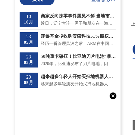
商家反向抹零事件屡见不鲜 当地市监局最新回应将“零容忍”态度打击
10
10月
近日，辽宁大连一男子和朋友在一海鲜大排档吃饭，总共消费了930 9元，收款时却被反向抹零收取了931元。...
莲鑫基金拟收购安谋科技51%股权？安鑫集团回应
23
05月
经历一番管理风波之后，ARM在中国的分支安谋中国逐渐安稳下来，但是5月18日，神秘冒出的莲鑫集团公告称...
50吨重卡碾压！比亚迪刀片电池“暴力”性能“测试”成功
23
05月
2020年，比亚迪发布了刀片电池，因其成功通过了国内最严苛的针刺测试不起火，一时间名声大噪;而且在安全...
越来越多年轻人开始买扫地机器人了 涨价和买贵意味着什么？
20
05月
越来越多年轻朋友开始买扫地机器人了，不仅如此，他们还专挑贵的买。在《一点财经》的调研中，有不少90...