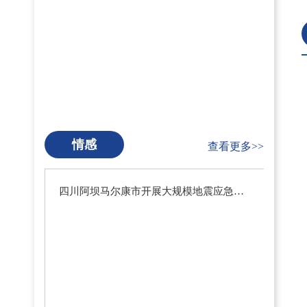
情感
查看更多>>
四川阿坝马尔康市开展大规模地震应急疏散演练暨地震预警系统测试