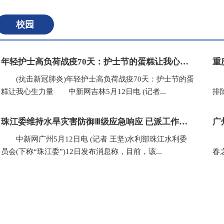
校园
年轻护士高负荷战疫70天：护士节的蛋糕让我心生力量
(抗击新冠肺炎)年轻护士高负荷战疫70天：护士节的蛋
(
糕让我心生力量 中新网吉林5月12日电 (记者...
排
珠江委维持水旱灾害防御Ⅲ级应急响应 已派工作组赴粤桂闽等地
广
中新网广州5月12日电 (记者 王坚)水利部珠江水利委
(
员会(下称“珠江委”)12日发布消息称，目前，该...
春