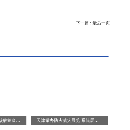
最后一页
下一篇：
北京连续三天开展区域核酸筛查 “封城”“静默”是谣言
天津举办防灾减灾展览 系统展示防灾减灾知识及避灾自救技能