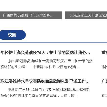
广西雨势仍强劲 41.6万户因暴雨受灾用户恢复供电
校园
年轻护士高负荷战疫70天：护士节的蛋糕让我心生力量
(抗击新冠肺炎)年轻护士高负荷战疫70天：护士节的蛋
(
糕让我心生力量 中新网吉林5月12日电 (记者...
排
珠江委维持水旱灾害防御Ⅲ级应急响应 已派工作组赴粤桂闽等地
广
中新网广州5月12日电 (记者 王坚)水利部珠江水利委
(
员会(下称“珠江委”)12日发布消息称，目前，该...
春