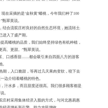
，现在采摘的是‘金秋黄’蟠桃，今年我们种了100
。”甄翠英说。
景，结合流驼庄村良好的自然生态环境，她流转土
桃已进入了盛产期。
，为提高蟠桃的品质，我们始终坚持绿色有机种植，
更高、更甜。”甄翠英说。
丰富、口感香甜……都会吸引来自四面八方的游客
地。
成熟期，入口脆甜，等再过几天果肉变软，咬下去
频一边介绍着蟠桃的特色。
的，汁水多，而且甜度还很高。我们很多顾客都是
盼说。
驼庄村采用集体经济入股的方式，与河北惠易惠
造经济增长新引擎，助力农民增收。