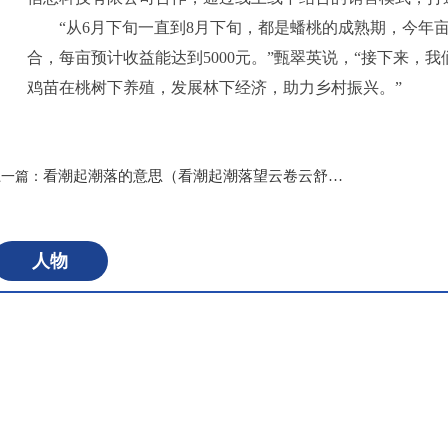
“从6月下旬一直到8月下旬，都是蟠桃的成熟期，今年亩产
合，每亩预计收益能达到5000元。”甄翠英说，“接下来，
鸡苗在桃树下养殖，发展林下经济，助力乡村振兴。”
标签：
看潮起潮落的意思（看潮起潮落望云卷云舒原文）
上一篇：
人物