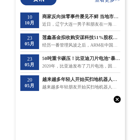
商家反向抹零事件屡见不鲜 当地市监局最新回应将“零容忍”态度打击
10
10月
近日，辽宁大连一男子和朋友在一海鲜大排档吃饭，总共消费了930 9元，收款时却被反向抹零收取了931元。...
莲鑫基金拟收购安谋科技51%股权？安鑫集团回应
23
05月
经历一番管理风波之后，ARM在中国的分支安谋中国逐渐安稳下来，但是5月18日，神秘冒出的莲鑫集团公告称...
50吨重卡碾压！比亚迪刀片电池“暴力”性能“测试”成功
23
05月
2020年，比亚迪发布了刀片电池，因其成功通过了国内最严苛的针刺测试不起火，一时间名声大噪;而且在安全...
越来越多年轻人开始买扫地机器人了 涨价和买贵意味着什么？
20
05月
越来越多年轻朋友开始买扫地机器人了，不仅如此，他们还专挑贵的买。在《一点财经》的调研中，有不少90...