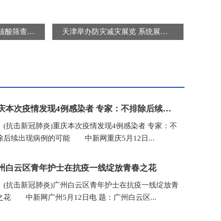
北京连续三天开展区域核酸筛查 “封城”“静默”是谣言
天津举办防灾减灾展览 系统展示防灾减灾知识及避灾自救技能
重庆本次疫情发现4例感染者 专家：不排除后续出现病例的可能
抗击新冠肺炎)重庆本次疫情发现4例感染者 专家：不
除后续出现病例的可能 中新网重庆5月12日...
州白云区青年护士在抗疫一线绽放青春之花
抗击新冠肺炎)广州白云区青年护士在抗疫一线绽放青
之花 中新网广州5月12日电 题：广州白云区...