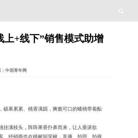
线上+线下”销售模式助增
源：中国青年网
，硕果累累、桃香满园，爽脆可口的蟠桃带着酝
桃挂满枝头，阵阵果香扑鼻而来，让人垂涎欲
客、经销商也在桃树间穿梭，直播、拍照、拍视