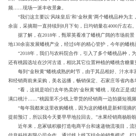
频……现场一派丰收景象。
“我们这主要以‘风味皇后’和‘金秋黄’两个蟠桃品种为主
余亩，采摘期一直持续到8月下旬，日均销量在4000斤左右
据了解，在2018年，甄翠英看准了蟠桃广阔的市场前
地130余亩发展蟠桃产业，经过6年的精心管护，今年的蟠
“2018年，我们与农科院合作，引入了多个蟠桃品种
还有桃园选址在沙河古道，相比其它位置种植的蟠桃含糖量
每到“金秋黄”蟠桃成熟的时节，由于其品相好、汁水
和经销商前来采购，美名远播，畅销保定、石家庄等省内各
“看，这就是咱们去年热卖的‘金秋黄’蟠桃，现在正是
满口桃汁……”桃园里不少线上带货的经销商一边拍摄短视
“每年我都来这里收购蟠桃，因为这的蟠桃是新鲜现摘
提前预订，所以我今天要早早地拉回去。”水果经销商杨盼
近年来，息冢镇积极打造电商平台和速递物流项目，流
信息科技有限公司合作，通过线上线下结合的销售模式，打