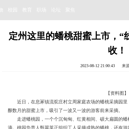
物
校园
教育
职场
论坛
聚焦
定州这里的蟠桃甜蜜上市，“
收！
2023-08-12 21:00:43
来
【资料图】
近日，在息冢镇流驼庄村立周家庭农场的蟠桃采摘园里
酿数月的甜蜜上市，吸引了一波又一波的游客前来采摘。
走进蟠桃园，一个个沉甸甸、红黄相间、硕大扁圆的蟠
滴。桃园负责人甄翠英正组织工人采摘成熟的蟠桃，还有游