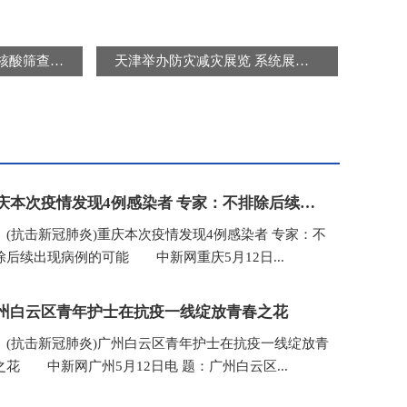
北京连续三天开展区域核酸筛查 “封城”“静默”是谣言
天津举办防灾减灾展览 系统展示防灾减灾知识及避灾自救技能
重庆本次疫情发现4例感染者 专家：不排除后续出现病例的可能
抗击新冠肺炎)重庆本次疫情发现4例感染者 专家：不
除后续出现病例的可能 中新网重庆5月12日...
州白云区青年护士在抗疫一线绽放青春之花
抗击新冠肺炎)广州白云区青年护士在抗疫一线绽放青
之花 中新网广州5月12日电 题：广州白云区...