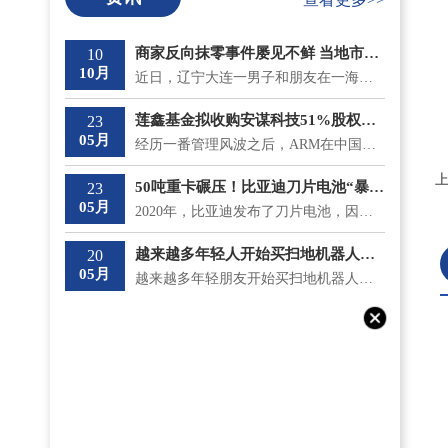
商家反向抹零事件屡见不鲜 当地市监局最新回应将“零容忍”态度打击
10
10月
近日，辽宁大连一男子和朋友在一海鲜大排档吃饭，总共消费了930 9元，收款时却被反向抹零收取了931元。...
莲鑫基金拟收购安谋科技51%股权？安鑫集团回应
23
05月
经历一番管理风波之后，ARM在中国的分支安谋中国逐渐安稳下来，但是5月18日，神秘冒出的莲鑫集团公告称...
50吨重卡碾压！比亚迪刀片电池“暴力”性能“测试”成功
23
05月
2020年，比亚迪发布了刀片电池，因其成功通过了国内最严苛的针刺测试不起火，一时间名声大噪;而且在安全...
越来越多年轻人开始买扫地机器人了 涨价和买贵意味着什么？
20
05月
越来越多年轻朋友开始买扫地机器人了，不仅如此，他们还专挑贵的买。在《一点财经》的调研中，有不少90...