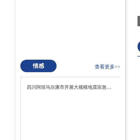
情感
查看更多>>
四川阿坝马尔康市开展大规模地震应急疏散演练暨地震预警系统测试