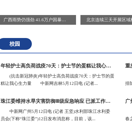
广西雨势仍强劲 41.6万户因暴雨受灾用户恢复供电
校园
年轻护士高负荷战疫70天：护士节的蛋糕让我心生力量
(抗击新冠肺炎)年轻护士高负荷战疫70天：护士节的蛋
(
糕让我心生力量 中新网吉林5月12日电 (记者...
排
珠江委维持水旱灾害防御Ⅲ级应急响应 已派工作组赴粤桂闽等地
广
中新网广州5月12日电 (记者 王坚)水利部珠江水利委
(
员会(下称“珠江委”)12日发布消息称，目前，该...
春