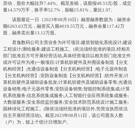
异动，股价大幅拉升7.44%。截至发稿，该股报48.53元/股，成交
量14.579万手，换手率52.7%，振幅15.81%，量比1.97。
该股最近一日（2023年08月10日）融资融券数据为：融资余
额6263.63万元，融资买入额4019.55万元，融券余量117.42万
股，融券卖出量13.12万股。
君逸数码公司主营业务为许可项目:建筑智能化系统设计;建设
工程设计;测绘服务;建设工程施工。(依法须经批准的项目,经相关
部门批准后方可开展经营活动,具体经营项目以相关部门批准文件
或许可证件为准)一般项目:计算机软硬件及外围设备制造【分支
机构经营】;光通信设备制造【分支机构经营】;电子元器件制造
【分支机构经营】;安防设备制造【分支机构经营】;软件开发;计
算机软硬件及辅助设备批发;计算机软硬件及辅助设备零售;光通信
设备销售;电子元器件零售;安防设备销售;智能控制系统集成;计算
机系统服务;信息系统集成服务;人工智能行业应用系统集成服务;
大数据服务;安全系统监控服务;安全技术防范系统设计施工服务;
园林绿化工程施工。(除依法须经批准的项目外,凭营业执照依法
自主开展经营活动)。截至2023年08月11日，该公司股东人数
（户）为，较上个统计日增加户。