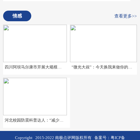
情感
查看更多>>
四川阿坝马尔康市开展大规模地震应急疏散演练暨地震预警系统测试
“微光大叔”：今天换我来做你的微光
河北校园防震科普达人：“减少一个伤亡，就是挽救一个家庭”
Copyright 2015-2022 南极点评网版权所有 备案号：
粤ICP备