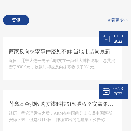
资讯
查看更多>>
10/10
2022
商家反向抹零事件屡见不鲜 当地市监局最新回应将“零容忍”态度打击
近日，辽宁大连一男子和朋友在一海鲜大排档吃饭，总共消
费了930 9元，收款时却被反向抹零收取了931元。...
05/23
2022
莲鑫基金拟收购安谋科技51%股权？安鑫集团回应
经历一番管理风波之后，ARM在中国的分支安谋中国逐渐
安稳下来，但是5月18日，神秘冒出的莲鑫集团公告称...