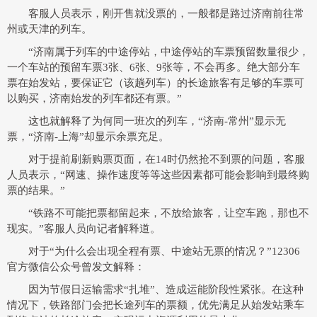
客服人员表示，刚开售就没票的，一般都是路过济南前往常
州或天津的列车。
“济南属于列车的中途停站，中途停站的车票预留数量很少，
一个车站的预留车票3张、6张、9张等，不会再多。绝大部分车
票在始发站，要保证它（该趟列车）的长途旅客有足够的车票可
以购买，济南始发的列车都还有票。”
这也就解释了为何同一班次的列车，“济南-常州”显示无
票，“济南-上海”却显示余票充足。
对于提前刷新购票页面，在14时仍然抢不到票的问题，客服
人员表示，“网速、操作速度等等这些因素都可能会影响到最终购
票的结果。”
“铁路不可能把票都留起来，不放给旅客，让空车跑，那也不
现实。”客服人员向记者解释道。
对于“为什么会出现全程有票、中途站无票的情况？”12306
官方微信公众号曾发文解释：
因为节假日运输需求“扎堆”、造成运能阶段性紧张。在这种
情况下，铁路部门会把长途列车的票额，优先满足从始发站乘车