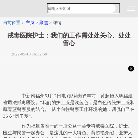
当前位置：
主页
>
聚焦
>
详情
戒毒医院护士：我们的工作需处处关心、处处
留心
2022-05-13 16:52:59
中新网
福州5月12日电 (彭莉芳)5年前，黄超艳入职福建
省司法戒毒医院。“我们的护士服是浅蓝色，是白色传统护士服和
藏青蓝警察服的结合。”从小向往警察工作环境的她，调侃自己在
36岁“圆了梦”。
作为福建省唯一的一所公益一类专科戒毒医院，护士、
医生与民警一起办公，是这儿的一大特色。黄超艳介绍，医护人