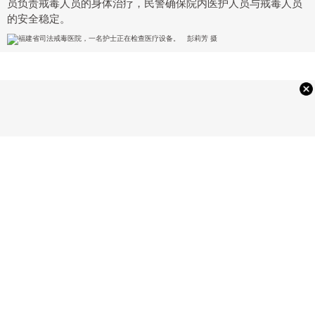
员负责戒毒人员的身体治疗，民警确保院内医护人员与戒毒人员
的安全稳定。
资讯
查看更多>>
10/10
2022
商家反向抹零事件屡见不鲜 当地市监局最新回应将“零容忍”态度打击
近日，辽宁大连一男子和朋友在一海鲜大排档吃饭，总共消
费了930 9元，收款时却被反向抹零收取了931元。...